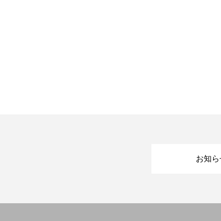
お知らせ
開業を検討中の方へ
会員の方へ
研修会・講習会など
お知ら
空き家空き地 無料相談センター