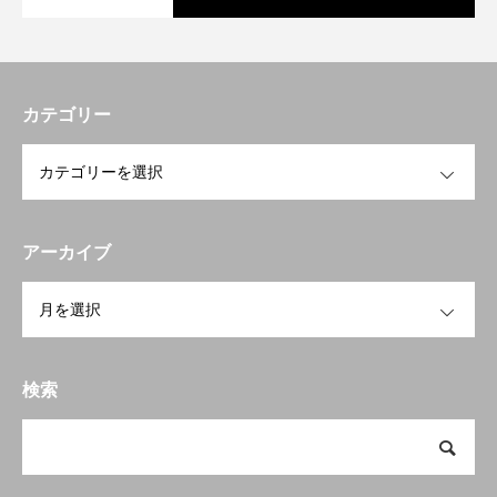
カテゴリー
OPEN
アーカイブ
OPEN
トップページへ戻る
HOME
お知らせ
検索
開業を検討中の方へ
To open a business
会員の方へ
Members Only