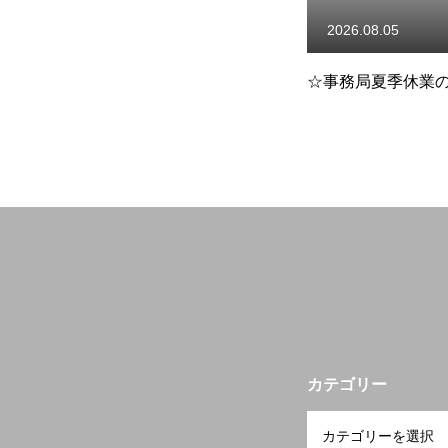
開業を検討中の方へ
2026.08.05
2026.07.31
つ
☆事務局夏季休業のお知らせ
☆【災害義援金】
災者・被災地への
会員の方へ
いて
研修会・講習会など
空き家空き地 無料相談センター
カテゴリー
宮崎の物件検索