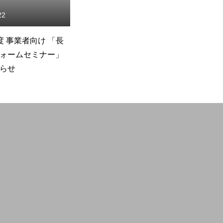
To open a business
15
2026.07.13
価書の作成状況調
☆事務局不在のお知らせ
☆
い
Members Only
Workshop
Property search