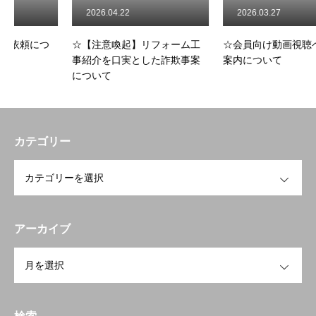
2026.04.22
2026.03.27
つ
☆【注意喚起】リフォーム工
☆会員向け動画視聴ページの
事紹介を口実とした詐欺事案
案内について
について
トップページへ戻る
HOME
お知らせ
カテゴリー
開業を検討中の方へ
To open a business
OPEN
会員の方へ
Members Only
研修会・講習会など
Workshop
アーカイブ
OPEN
空き家空き地 無料相談センター
宮崎の物件検索
Property search