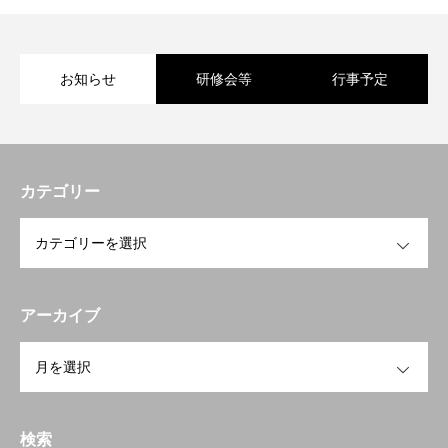
お知らせ
研修会等
行事予定
カテゴリー
OPEN
アーカイブ
トップページへ戻る
HOME
OPEN
お知らせ
検索
開業を検討中の方へ
To open a business