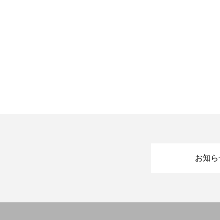
お知らせ
開業を検討中の方へ
会員の方へ
研修会・講習会など
お知ら
空き家空き地 無料相談センター