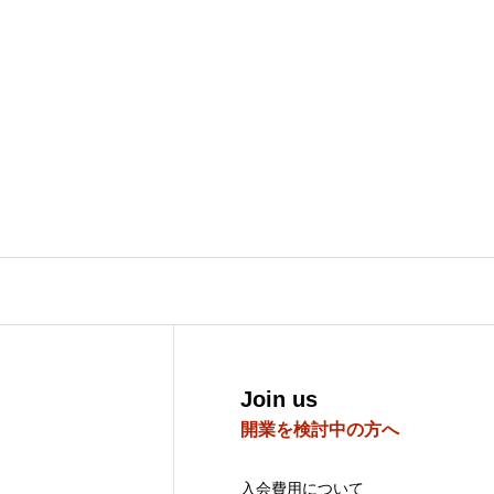
会員の方へ
研修会・講習会など
空き家空き地 無料相談センター
宮崎の物件検索
Join us
開業を検討中の方へ
当会について
入会費用について