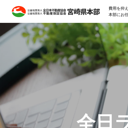
費用を抑
本部にお
全日