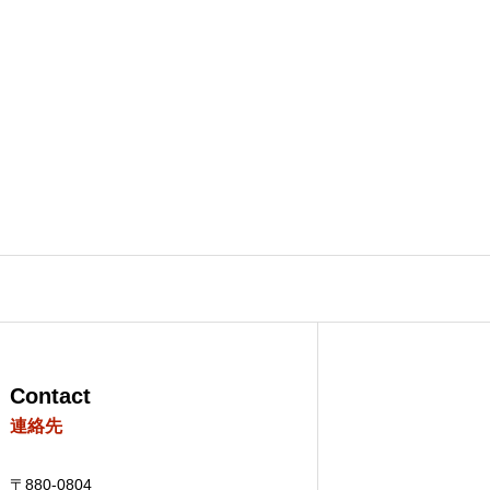
Members Only
Workshop
Property search
Contact
連絡先
About us
〒880-0804