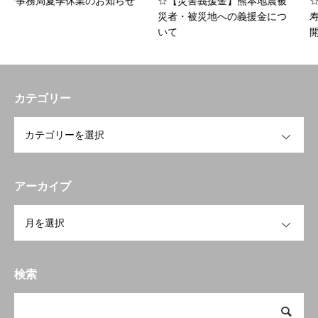
のお知らせ
☆【災害義援金】熊本地震被
☆令和8年度 事業者向
災者・被災地への義援金につ
寿命化リフォームセミ
いて
開催のお知らせ
トップページへ戻る
HOME
カテゴリー
お知らせ
OPEN
開業を検討中の方へ
To open a business
会員の方へ
Members Only
アーカイブ
研修会・講習会など
Workshop
OPEN
空き家空き地 無料相談センター
宮崎の物件検索
検索
Property search
当会について
About us