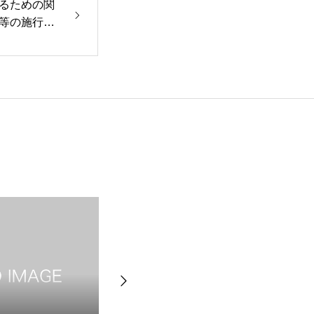
るための関
等の施行に
行規則等の一
HOME