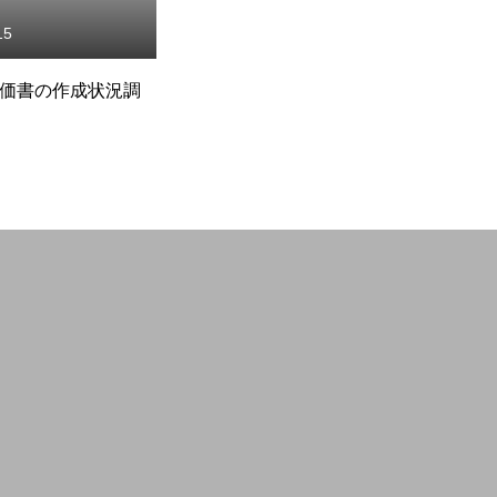
To open a business
15
2026.07.13
価書の作成状況調
☆事務局不在のお知らせ
☆
い
Members Only
Workshop
Property search