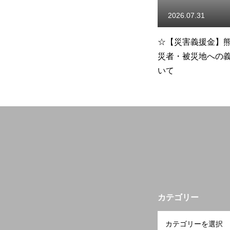
開業を検討中の方へ
2026.08.05
2026.07.31
つ
☆事務局夏季休業のお知らせ
☆【災害義援金】
災者・被災地への
会員の方へ
いて
研修会・講習会など
空き家空き地 無料相談センター
カテゴリー
宮崎の物件検索