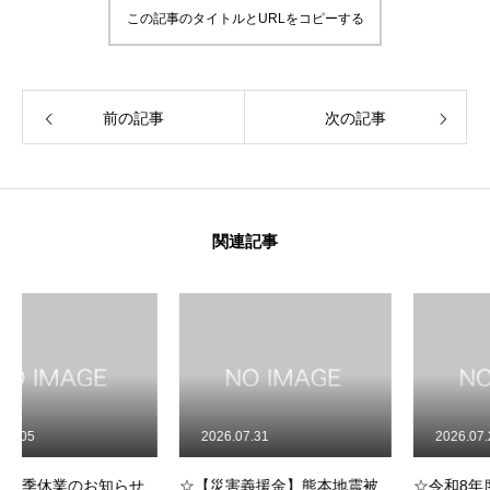
この記事のタイトルとURLをコピーする
前の記事
次の記事
関連記事
2026.07.31
2026.07.22
知らせ
☆【災害義援金】熊本地震被
☆令和8年度 事業者向け 