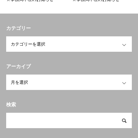
トップページへ戻る
HOME
カテゴリー
お知らせ
OPEN
開業を検討中の方へ
To open a business
会員の方へ
アーカイブ
Members Only
OPEN
研修会・講習会など
Workshop
空き家空き地 無料相談センター
検索
宮崎の物件検索
Property search
当会について
About us