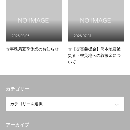
8.05
2026.07.31
2026.07.2
夏季休業のお知らせ
☆【災害義援金】熊本地震被
☆令和8年度
災者・被災地への義援金につ
寿命化リフ
いて
開催のお知
カテゴリー
OPEN
トップページへ戻る
HOME
アーカイブ