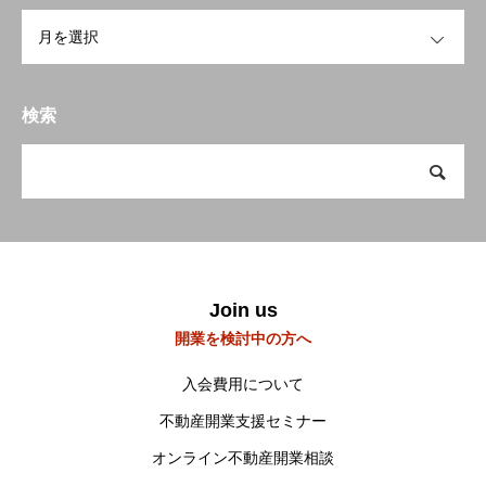
お知らせ
OPEN
開業を検討中の方へ
To open a business
会員の方へ
Members Only
検索
研修会・講習会など
Workshop
空き家空き地 無料相談センター
宮崎の物件検索
Property search
Join us
当会について
About us
開業を検討中の方へ
入会費用について
不動産開業支援セミナー
オンライン不動産開業相談