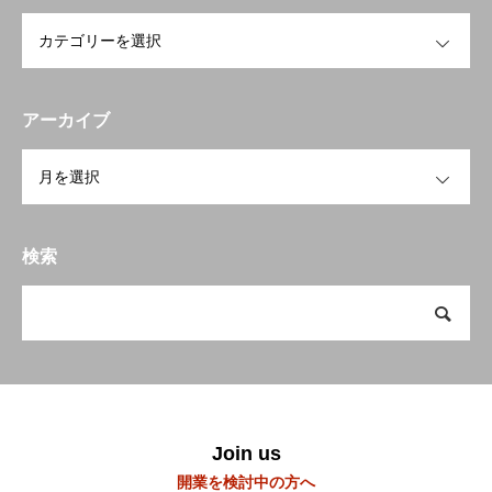
トップページへ戻る
HOME
OPEN
お知らせ
アーカイブ
開業を検討中の方へ
To open a business
OPEN
会員の方へ
Members Only
研修会・講習会など
Workshop
検索
空き家空き地 無料相談センター
宮崎の物件検索
Property search
当会について
About us
Join us
開業を検討中の方へ