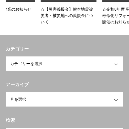
らせ
☆【災害義援金】熊本地震被
☆令和8年度 事業者向け 「
災者・被災地への義援金につ
寿命化リフォームセミナー
いて
開催のお知らせ
カテゴリー
OPEN
アーカイブ
OPEN
トップページへ戻る
HOME
お知らせ
検索
開業を検討中の方へ
To open a business