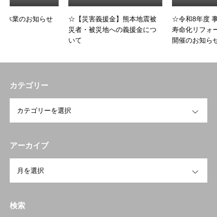
せ
☆【災害義援金】熊本地震被
☆令和8年度 事業者向け 「長
災者・被災地への義援金につ
寿命化リフォームセミナー」
いて
開催のお知らせ
トップページへ戻る
HOME
お知らせ
カテゴリー
開業を検討中の方へ
OPEN
To open a business
会員の方へ
Members Only
アーカイブ
研修会・講習会など
Workshop
OPEN
空き家空き地 無料相談センター
宮崎の物件検索
Property search
検索