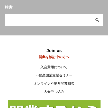
開業を検討中の方へ
To open a business
検索
会員の方へ
Members Only
研修会・講習会など
Workshop
空き家空き地 無料相談センター
宮崎の物件検索
Join us
Property search
開業を検討中の方へ
当会について
About us
入会費用について
不動産開業支援セミナー
オンライン不動産開業相談
入会申し込み