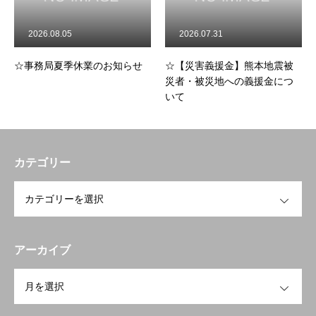
.08.05
2026.07.31
2026.07.
局夏季休業のお知らせ
☆【災害義援金】熊本地震被
☆令和8年
災者・被災地への義援金につ
寿命化リフ
いて
開催のお知
カテゴリー
OPEN
アーカイブ
トップページへ戻る
HOME
OPEN
お知らせ