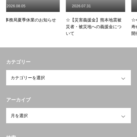
2026.07.31
2026.07.22
休業のお知らせ
☆【災害義援金】熊本地震被
☆令和8年度 事業
災者・被災地への義援金につ
寿命化リフォーム
いて
開催のお知らせ
カテゴリー
OPEN
アーカイブ
トップページへ戻る
HOME
OPEN
お知らせ
開業を検討中の方へ
To open a business