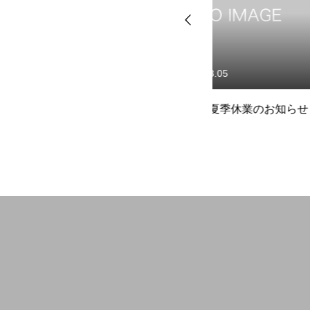
開業を検討中の方へ
2026.08.05
2026.07.31
つ
☆事務局夏季休業のお知らせ
☆【災害義援金】
会員の方へ
災者・被災地への
いて
研修会・講習会など
空き家空き地 無料相談センター