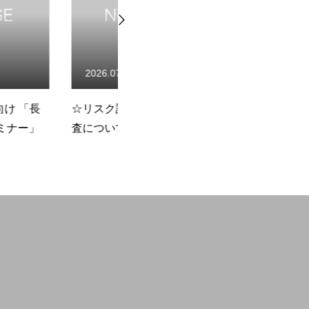
To open a business
15
2026.07.13
価書の作成状況調
☆事務局不在のお知らせ
☆
Members Only
い
Workshop