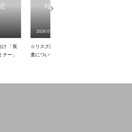
To open a business
15
2026.07.13
価書の作成状況調
☆事務局不在のお知らせ
☆
Members Only
い
Workshop