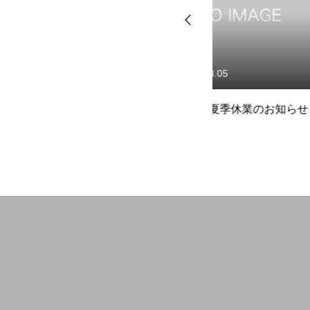
開業を検討中の方へ
2026.08.05
2026.07.31
つ
☆事務局夏季休業のお知らせ
☆【災害義援金】
会員の方へ
災者・被災地への
いて
研修会・講習会など
空き家空き地 無料相談センター